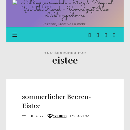
Lieblingsgeschmack.de
–
Rezepte
Blog
Rezepte, Kreatives & mehr...
und
YouTube
Kanal
–
Yvonne
YOU SEARCHED FOR
eistee
zeigt
Ihren
Lieblingsgeschmack
sommerlicher Beeren-
Eistee
22. JULI 2022
12
LIKES
17.934 VIEWS