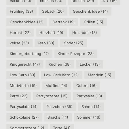
Backen
(20)
cookies
(23)
Dessert
(30)
DIY
(16)
Frühling
(33)
Gebäck
(20)
Geschenk Idee
(14)
Geschenkidee
(12)
Getränk
(19)
Grillen
(15)
Herbst
(22)
Herzhaft
(19)
Holunder
(13)
kekse
(25)
Keto
(30)
Kinder
(25)
Kindergeburtstag
(17)
Kinder Rezepte
(23)
Kindgerecht
(47)
Kuchen
(38)
Lecker
(13)
Low Carb
(39)
Low Carb Keto
(32)
Mandeln
(15)
Motivtorte
(19)
Muffins
(14)
Ostern
(16)
Party
(22)
Partyrezepte
(15)
Partysalat
(13)
Partysalate
(14)
Plätzchen
(35)
Sahne
(14)
Schokolade
(27)
Snacks
(14)
Sommer
(46)
Sommerrezept
(12)
Torte
(41)