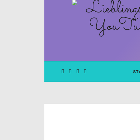
Lieblingsge
–
Rezepte
Blog
und
ST
YouTube
Kanal
–