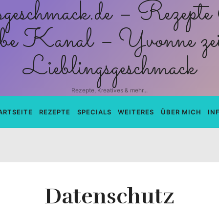
schmack.de
Rezepte, Kreatives & mehr...
ARTSEITE
REZEPTE
SPECIALS
WEITERES
ÜBER MICH
IN
Datenschutz