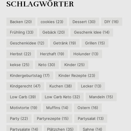
SCHLAGWÖRTER
Backen
(20)
cookies
(23)
Dessert
(30)
DIY
(16)
Frühling
(33)
Gebäck
(20)
Geschenk Idee
(14)
Geschenkidee
(12)
Getränk
(19)
Grillen
(15)
Herbst
(22)
Herzhaft
(19)
Holunder
(13)
kekse
(25)
Keto
(30)
Kinder
(25)
Kindergeburtstag
(17)
Kinder Rezepte
(23)
Kindgerecht
(47)
Kuchen
(38)
Lecker
(13)
Low Carb
(39)
Low Carb Keto
(32)
Mandeln
(15)
Motivtorte
(19)
Muffins
(14)
Ostern
(16)
Party
(22)
Partyrezepte
(15)
Partysalat
(13)
Partysalate
(14)
Plätzchen
(35)
Sahne
(14)