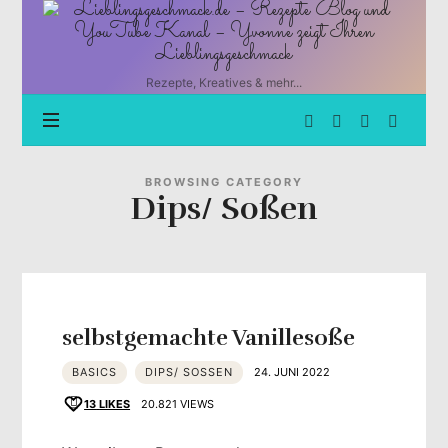
Lieblingsgeschmack.de
–
Rezepte
Blog
Rezepte, Kreatives & mehr...
und
YouTube
Kanal
–
Yvonne
BROWSING CATEGORY
Dips/ Soßen
zeigt
Ihren
Lieblingsgeschmack
selbstgemachte Vanillesoße
BASICS
DIPS/ SOSSEN
24. JUNI 2022
13
LIKES
20.821 VIEWS