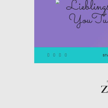
Lieblingsge
–
Rezepte
Blog
und
ST
YouTube
Kanal
Z
–