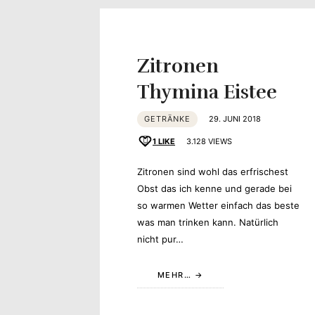
Yvonne
zeigt
Zitronen
Ihren
Thymina Eistee
Lieblingsge
GETRÄNKE
29. JUNI 2018
1
LIKE
3.128 VIEWS
Zitronen sind wohl das erfrischest
Obst das ich kenne und gerade bei
so warmen Wetter einfach das beste
was man trinken kann. Natürlich
nicht pur…
MEHR…