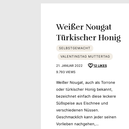
Yvonne
zeigt
Weißer Nougat
Ihren
Türkischer Honig
Lieblingsge
SELBSTGEMACHT
VALENTINSTAG MUTTERTAG
21. JANUAR 2022
12
LIKES
9.793 VIEWS
Weißer Nougat, auch als Torrone
oder türkischer Honig bekannt,
bezeichnet einfach diese leckere
Süßspeise aus Eischnee und
verschiedenen Nüssen.
Geschmacklich kann jeder seinen
Vorlieben nachgehen,…