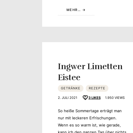
MEHR…
Ingwer Limetten
Eistee
GETRÄNKE
REZEPTE
2. JULI 2021
3
LIKES
1.950 VIEWS
So heiße Sommertage erträgt man
nur mit leckeren Erfrischungen.
Wenn es so warm ist, wie gerade,
kann ich den ganzen Tag über nichts