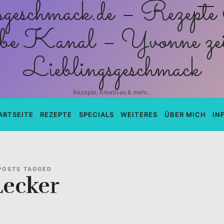
schmack.de
Rezepte, Kreatives & mehr...
ARTSEITE
REZEPTE
SPECIALS
WEITERES
ÜBER MICH
IN
POSTS TAGGED
Lecker