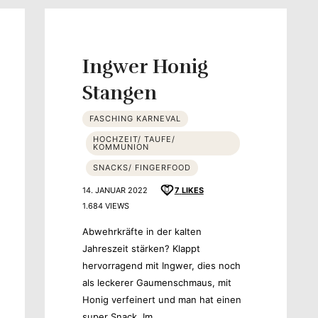
Ingwer Honig
Stangen
schmack
FASCHING KARNEVAL
HOCHZEIT/ TAUFE/
KOMMUNION
SNACKS/ FINGERFOOD
14. JANUAR 2022
7
LIKES
1.684 VIEWS
Abwehrkräfte in der kalten
Jahreszeit stärken? Klappt
hervorragend mit Ingwer, dies noch
als leckerer Gaumenschmaus, mit
Honig verfeinert und man hat einen
super Snack. Im…