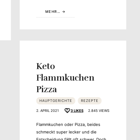
MEHR…
Keto
Flammkuchen
Pizza
HAUPTGERICHTE
REZEPTE
2. APRIL 2021
3
LIKES
2.845 VIEWS
Flammkuchen oder Pizza, beides
schmeckt super lecker und die
Entscheidung fällt oft schwer. Doch