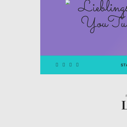
Lieblingsge
–
Rezepte
Blog
und
ST
YouTube
Kanal
–