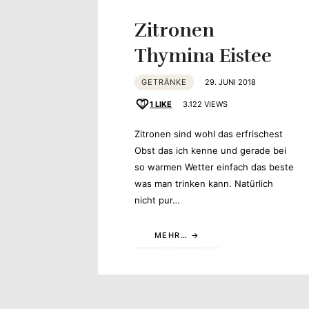
Zitronen
Thymina Eistee
GETRÄNKE
29. JUNI 2018
1
LIKE
3.122 VIEWS
Zitronen sind wohl das erfrischest
Obst das ich kenne und gerade bei
so warmen Wetter einfach das beste
was man trinken kann. Natürlich
nicht pur…
MEHR…