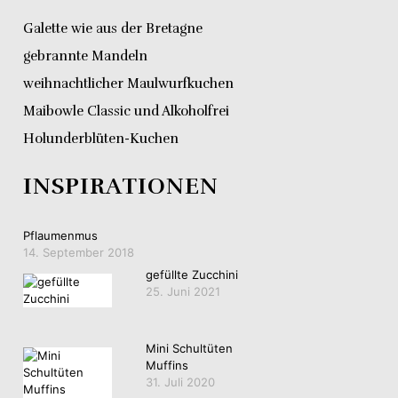
Galette wie aus der Bretagne
gebrannte Mandeln
weihnachtlicher Maulwurfkuchen
Maibowle Classic und Alkoholfrei
Holunderblüten-Kuchen
INSPIRATIONEN
Pflaumenmus
14. September 2018
gefüllte Zucchini
25. Juni 2021
Mini Schultüten
Muffins
31. Juli 2020