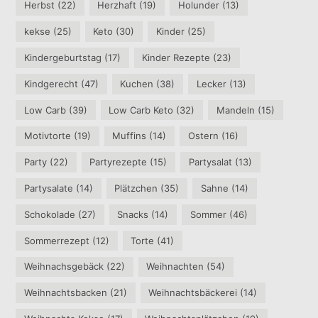
Herbst
(22)
Herzhaft
(19)
Holunder
(13)
kekse
(25)
Keto
(30)
Kinder
(25)
Kindergeburtstag
(17)
Kinder Rezepte
(23)
Kindgerecht
(47)
Kuchen
(38)
Lecker
(13)
Low Carb
(39)
Low Carb Keto
(32)
Mandeln
(15)
Motivtorte
(19)
Muffins
(14)
Ostern
(16)
Party
(22)
Partyrezepte
(15)
Partysalat
(13)
Partysalate
(14)
Plätzchen
(35)
Sahne
(14)
Schokolade
(27)
Snacks
(14)
Sommer
(46)
Sommerrezept
(12)
Torte
(41)
Weihnachsgebäck
(22)
Weihnachten
(54)
Weihnachtsbacken
(21)
Weihnachtsbäckerei
(14)