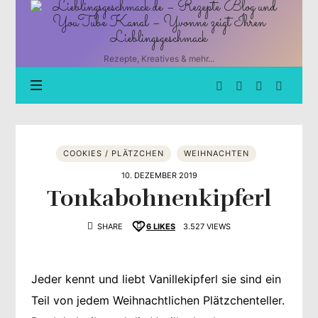
Lieblingsgeschmack.de
–
Rezepte
Blog
Rezepte, Kreatives & mehr...
und
YouTube
Kanal
–
Yvonne
zeigt
COOKIES / PLÄTZCHEN
WEIHNACHTEN
Ihren
Lieblingsgeschmack
10. DEZEMBER 2019
Tonkabohnenkipferl
SHARE
6
LIKES
3.527 VIEWS
Jeder kennt und liebt Vanillekipferl sie sind ein
Teil von jedem Weihnachtlichen Plätzchenteller.