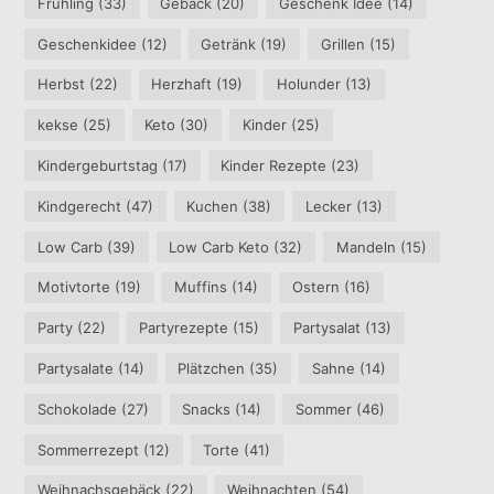
Frühling
(33)
Gebäck
(20)
Geschenk Idee
(14)
Geschenkidee
(12)
Getränk
(19)
Grillen
(15)
Herbst
(22)
Herzhaft
(19)
Holunder
(13)
kekse
(25)
Keto
(30)
Kinder
(25)
Kindergeburtstag
(17)
Kinder Rezepte
(23)
Kindgerecht
(47)
Kuchen
(38)
Lecker
(13)
Low Carb
(39)
Low Carb Keto
(32)
Mandeln
(15)
Motivtorte
(19)
Muffins
(14)
Ostern
(16)
Party
(22)
Partyrezepte
(15)
Partysalat
(13)
Partysalate
(14)
Plätzchen
(35)
Sahne
(14)
Schokolade
(27)
Snacks
(14)
Sommer
(46)
Sommerrezept
(12)
Torte
(41)
Weihnachsgebäck
(22)
Weihnachten
(54)