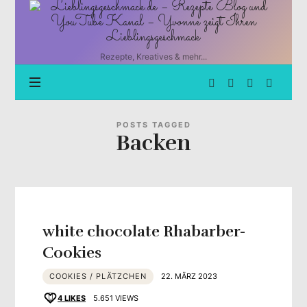
Lieblingsgeschmack.de
–
Rezepte
Blog
Rezepte, Kreatives & mehr...
und
YouTube
Kanal
–
Yvonne
POSTS TAGGED
Backen
zeigt
Ihren
Lieblingsgeschmack
white chocolate Rhabarber-
Cookies
COOKIES / PLÄTZCHEN
22. MÄRZ 2023
4
LIKES
5.651 VIEWS