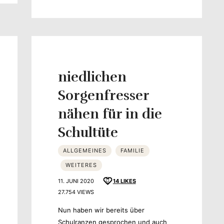
niedlichen
Sorgenfresser
nähen für in die
Schultüte
ALLGEMEINES
FAMILIE
WEITERES
11. JUNI 2020
14
LIKES
27.754 VIEWS
Nun haben wir bereits über
Schulranzen gesprochen und auch