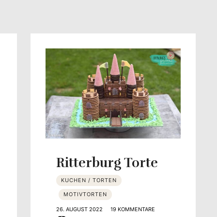
Yvonne
zeigt
Ihren
Lieblingsgeschmack
Ritterburg Torte
KUCHEN / TORTEN
MOTIVTORTEN
26. AUGUST 2022
19 KOMMENTARE