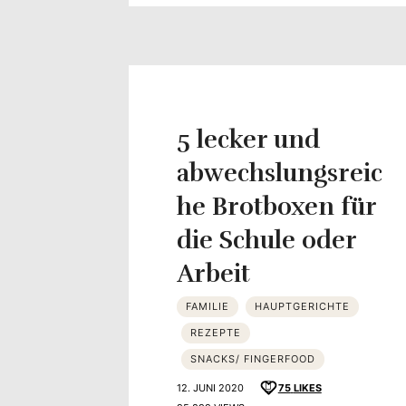
5 lecker und
abwechslungsreic
he Brotboxen für
die Schule oder
Arbeit
FAMILIE
HAUPTGERICHTE
REZEPTE
SNACKS/ FINGERFOOD
12. JUNI 2020
75
LIKES