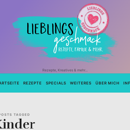
Lieblingsgeschmack.de
–
Rezepte
Blog
und
Rezepte, Kreatives & mehr...
YouTube
ARTSEITE
REZEPTE
SPECIALS
WEITERES
ÜBER MICH
IN
Kanal
–
POSTS TAGGED
Kinder