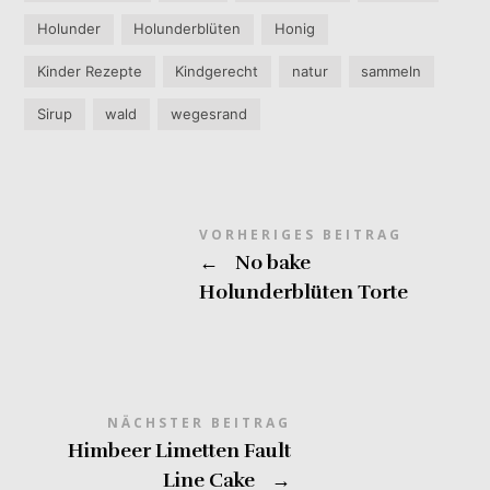
Holunder
Holunderblüten
Honig
Kinder Rezepte
Kindgerecht
natur
sammeln
Sirup
wald
wegesrand
VORHERIGES BEITRAG
←
No bake
Holunderblüten Torte
NÄCHSTER BEITRAG
Himbeer Limetten Fault
Line Cake
→