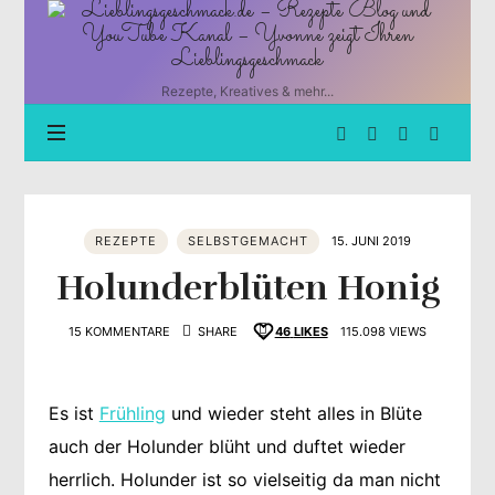
Lieblingsgeschmack.de
–
Rezepte
Blog
Rezepte, Kreatives & mehr...
und
YouTube
Kanal
–
Yvonne
zeigt
REZEPTE
SELBSTGEMACHT
15. JUNI 2019
Ihren
Lieblingsgeschmack
Holunderblüten Honig
15 KOMMENTARE
SHARE
46
LIKES
115.098 VIEWS
Es ist
Frühling
und wieder steht alles in Blüte
auch der Holunder blüht und duftet wieder
herrlich. Holunder ist so vielseitig da man nicht