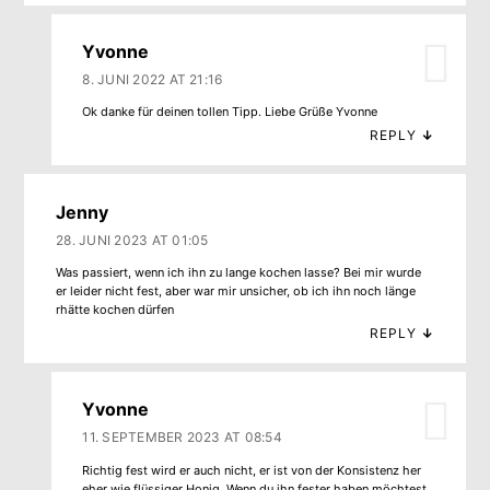
Yvonne
8. JUNI 2022 AT 21:16
Ok danke für deinen tollen Tipp. Liebe Grüße Yvonne
REPLY
↓
Jenny
28. JUNI 2023 AT 01:05
Was passiert, wenn ich ihn zu lange kochen lasse? Bei mir wurde
er leider nicht fest, aber war mir unsicher, ob ich ihn noch länge
rhätte kochen dürfen
REPLY
↓
Yvonne
11. SEPTEMBER 2023 AT 08:54
Richtig fest wird er auch nicht, er ist von der Konsistenz her
eher wie flüssiger Honig. Wenn du ihn fester haben möchtest,