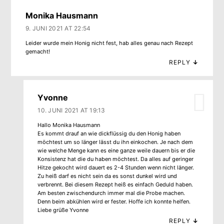
Monika Hausmann
9. JUNI 2021 AT 22:54
Leider wurde mein Honig nicht fest, hab alles genau nach Rezept
gemacht!
REPLY
↓
Yvonne
10. JUNI 2021 AT 19:13
Hallo Monika Hausmann
Es kommt drauf an wie dickflüssig du den Honig haben
möchtest um so länger lässt du ihn einkochen. Je nach dem
wie welche Menge kann es eine ganze weile dauern bis er die
Konsistenz hat die du haben möchtest. Da alles auf geringer
Hitze gekocht wird dauert es 2-4 Stunden wenn nicht länger.
Zu heiß darf es nicht sein da es sonst dunkel wird und
verbrennt. Bei diesem Rezept heiß es einfach Geduld haben.
Am besten zwischendurch immer mal die Probe machen.
Denn beim abkühlen wird er fester. Hoffe ich konnte helfen.
Liebe grüße Yvonne
REPLY
↓