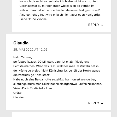
kann ich dir nicht sagen habe ich bisher nicht ausprobiert.
Geren kannst du mir berichten wie es sich so verhält im
Kühlschrank. ist er beim abkühlen denn nun fest geworden?
Also so richtig fest wird er ja eh nicht aber eben Honigartig.
Liebe Grüße Yvonne
REPLY
↓
Claudia
25. MAI 2022 AT 12:05
Hallo Yvonne,
perfektes Rezept, 90 Minuten, dann ist er zähflüssig und
Bernsteinfarben. Wenn das Glas, welches man im Verzehr hat in
der Küche verbleibt (nicht Kühlschrank), behält der Honig genau
die zähflüssige Konsistenz.
Habe noch eine Bergamotte zugefügt, harmoniert wunderbar,
allerdings muss man Glück haben sie irgendwo kaufen zu können.
Vielen Dank für die tolle Idee….
Grüße
Claudia
REPLY
↓