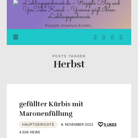
Lieblingsgeschmack.de
–
Rezepte
Blog
Rezepte, Kreatives & mehr...
und
YouTube
Kanal
–
Yvonne
POSTS TAGGED
Herbst
zeigt
Ihren
Lieblingsgeschmack
gefüllter Kürbis mit
Maronenfüllung
HAUPTGERICHTE
8. NOVEMBER 2022
5
LIKES
4.506 VIEWS