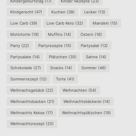
Kindergeburtstag
(17)
Kinder Rezepte
(23)
Kindgerecht
(47)
Kuchen
(38)
Lecker
(13)
Low Carb
(39)
Low Carb Keto
(32)
Mandeln
(15)
Motivtorte
(19)
Muffins
(14)
Ostern
(16)
Party
(22)
Partyrezepte
(15)
Partysalat
(13)
Partysalate
(14)
Plätzchen
(35)
Sahne
(14)
Schokolade
(27)
Snacks
(14)
Sommer
(46)
Sommerrezept
(12)
Torte
(41)
Weihnachsgebäck
(22)
Weihnachten
(54)
Weihnachtsbacken
(21)
Weihnachtsbäckerei
(14)
Weihnachts Kekse
(17)
Weihnachtsplätzchen
(19)
Weihnachtsrezept
(25)