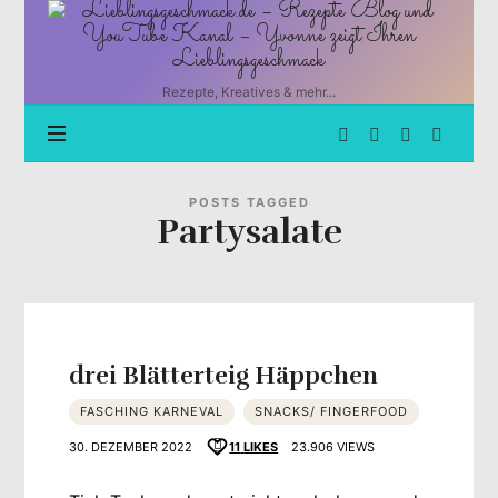
Lieblingsgeschmack.de
–
Rezepte
Blog
Rezepte, Kreatives & mehr...
und
YouTube
Kanal
–
Yvonne
POSTS TAGGED
Partysalate
zeigt
Ihren
Lieblingsgeschmack
drei Blätterteig Häppchen
FASCHING KARNEVAL
SNACKS/ FINGERFOOD
30. DEZEMBER 2022
11
LIKES
23.906 VIEWS