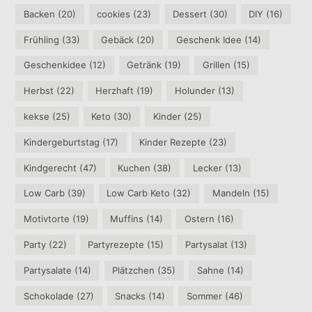
Backen
(20)
cookies
(23)
Dessert
(30)
DIY
(16)
Frühling
(33)
Gebäck
(20)
Geschenk Idee
(14)
Geschenkidee
(12)
Getränk
(19)
Grillen
(15)
Herbst
(22)
Herzhaft
(19)
Holunder
(13)
kekse
(25)
Keto
(30)
Kinder
(25)
Kindergeburtstag
(17)
Kinder Rezepte
(23)
Kindgerecht
(47)
Kuchen
(38)
Lecker
(13)
Low Carb
(39)
Low Carb Keto
(32)
Mandeln
(15)
Motivtorte
(19)
Muffins
(14)
Ostern
(16)
Party
(22)
Partyrezepte
(15)
Partysalat
(13)
Partysalate
(14)
Plätzchen
(35)
Sahne
(14)
Schokolade
(27)
Snacks
(14)
Sommer
(46)