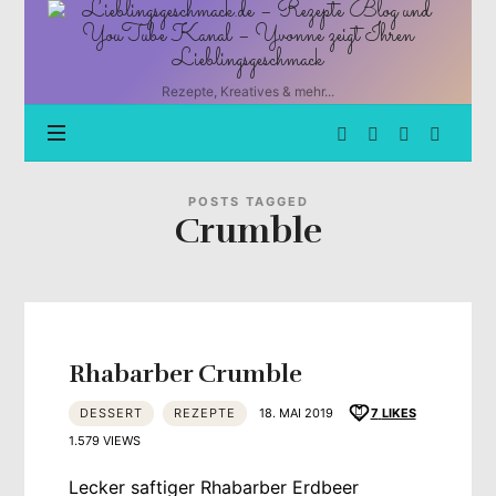
Lieblingsgeschmack.de
–
Rezepte
Blog
Rezepte, Kreatives & mehr...
und
YouTube
Kanal
–
Yvonne
POSTS TAGGED
Crumble
zeigt
Ihren
Lieblingsgeschmack
Rhabarber Crumble
DESSERT
REZEPTE
18. MAI 2019
7
LIKES
1.579 VIEWS
Lecker saftiger Rhabarber Erdbeer