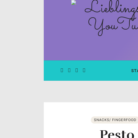
Lieblingsge
–
Rezepte
Blog
und
ST
YouTube
Kanal
–
SNACKS/ FINGERFOOD
Pesto