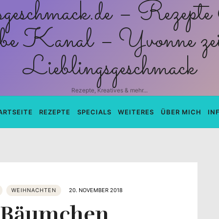
schmack.de
Rezepte, Kreatives & mehr...
ARTSEITE
REZEPTE
SPECIALS
WEITERES
ÜBER MICH
IN
WEIHNACHTEN
20. NOVEMBER 2018
 Bäumchen