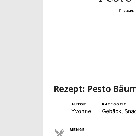
Yvonne
SHARE
zeigt
Ihren
Lieblingsge
Rezept: Pesto Bäu
AUTOR
KATEGORIE
Yvonne
Gebäck, Snac
MENGE