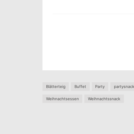
Blätterteig
Buffet
Party
partysnac
Weihnachtsessen
Weihnachtssnack