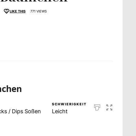
LIKE THIS
771 VIEWS
schmack
mchen
SCHWIERIGKEIT
ks / Dips Soßen
Leicht