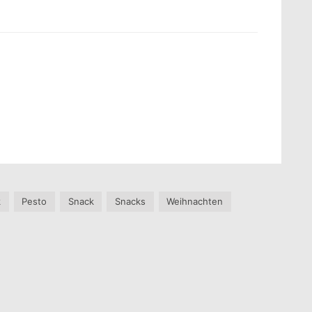
k
Pesto
Snack
Snacks
Weihnachten