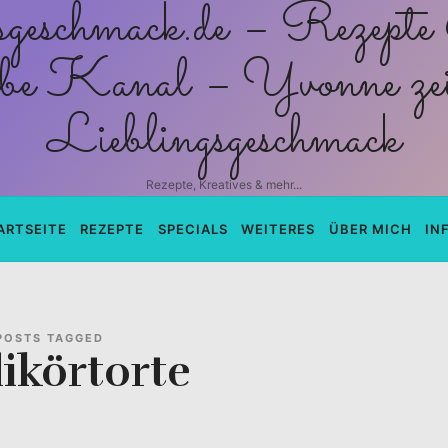
schmack.de
Rezepte, Kreatives & mehr...
ARTSEITE
REZEPTE
SPECIALS
WEITERES
ÜBER MICH
IN
POSTS TAGGED
likörtorte