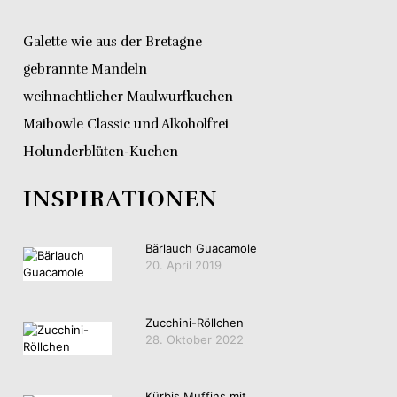
Galette wie aus der Bretagne
gebrannte Mandeln
weihnachtlicher Maulwurfkuchen
Maibowle Classic und Alkoholfrei
Holunderblüten-Kuchen
INSPIRATIONEN
Bärlauch Guacamole
20. April 2019
Zucchini-Röllchen
28. Oktober 2022
Kürbis Muffins mit