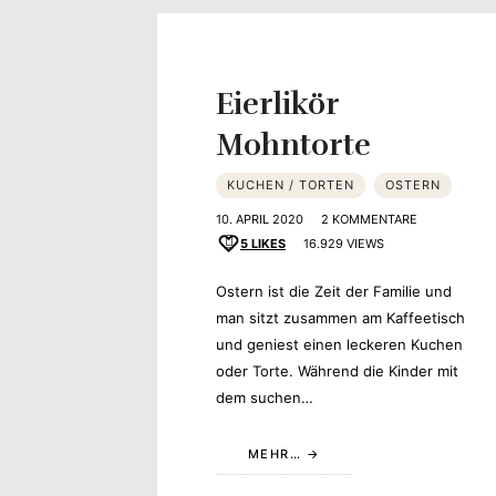
Yvonne
zeigt
Eierlikör
Ihren
Mohntorte
Lieblingsge
KUCHEN / TORTEN
OSTERN
10. APRIL 2020
2 KOMMENTARE
5
LIKES
16.929 VIEWS
Ostern ist die Zeit der Familie und
man sitzt zusammen am Kaffeetisch
und geniest einen leckeren Kuchen
oder Torte. Während die Kinder mit
dem suchen…
MEHR…