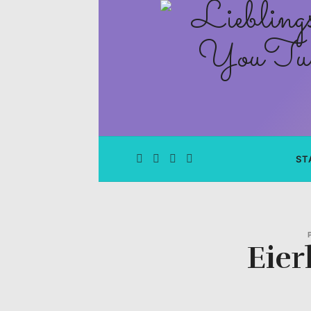
Lieblingsge
–
Rezepte
Blog
und
ST
YouTube
Kanal
Eier
–