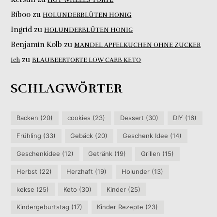
HOT WHEELS TORTE
Biboo
zu
HOLUNDERBLÜTEN HONIG
Ingrid
zu
HOLUNDERBLÜTEN HONIG
Benjamin Kolb
zu
MANDEL APFELKUCHEN OHNE ZUCKER
zu
Ich
BLAUBEERTORTE LOW CARB KETO
SCHLAGWÖRTER
Backen
(20)
cookies
(23)
Dessert
(30)
DIY
(16)
Frühling
(33)
Gebäck
(20)
Geschenk Idee
(14)
Geschenkidee
(12)
Getränk
(19)
Grillen
(15)
Herbst
(22)
Herzhaft
(19)
Holunder
(13)
kekse
(25)
Keto
(30)
Kinder
(25)
Kindergeburtstag
(17)
Kinder Rezepte
(23)