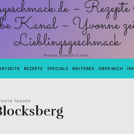
schmack.de
Rezepte, Kreatives & mehr...
ARTSEITE
REZEPTE
SPECIALS
WEITERES
ÜBER MICH
IN
POSTS TAGGED
Blocksberg