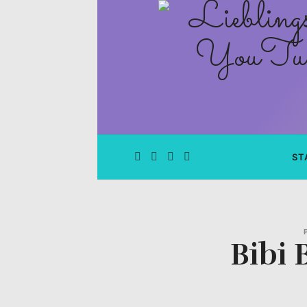
Lieblingsge
–
Rezepte
Blog
und
ST
YouTube
Kanal
Bibi 
–