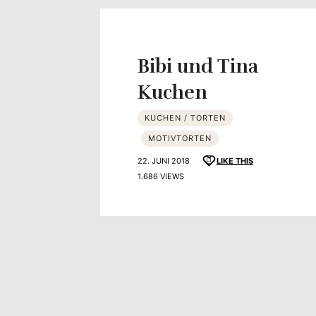
Yvonne
zeigt
Bibi und Tina
Ihren
Kuchen
Lieblingsge
KUCHEN / TORTEN
MOTIVTORTEN
22. JUNI 2018
LIKE THIS
1.686 VIEWS