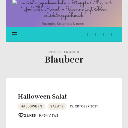
Lieblingsgeschmack.de
–
Rezepte
Blog
Rezepte, Kreatives & mehr...
und
YouTube
Kanal
–
Yvonne
POSTS TAGGED
Blaubeer
zeigt
Ihren
Lieblingsgeschmack
Halloween Salat
HALLOWEEN
SALATE
15. OKTOBER 2021
2
LIKES
9.454 VIEWS