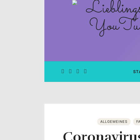
Lieblingsge
–
Rezepte
Blog
und
ST
YouTube
Kanal
–
ALLGEMEINES
F
Coronaviru