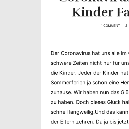
Yvonne
Kinder Fa
zeigt
1 COMMENT
Ihren
Lieblingsge
Der Coronavirus hat uns alle im 
schwere Zeiten nicht nur für u
die Kinder. Jeder der Kinder ha
Sommerferien ja schon eine Hera
zuhause. Wir haben nun das Glü
zu haben. Doch dieses Glück hab
schnell langweilig.Und das kan
der Eltern zehren. Da ja bis jetz