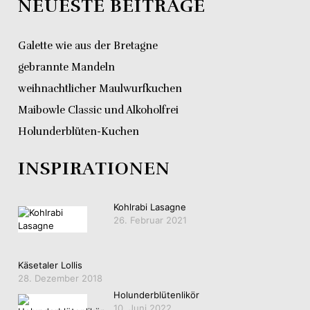
NEUESTE BEITRÄGE
Galette wie aus der Bretagne
gebrannte Mandeln
weihnachtlicher Maulwurfkuchen
Maibowle Classic und Alkoholfrei
Holunderblüten-Kuchen
INSPIRATIONEN
Kohlrabi Lasagne
26. Februar 2021
Käsetaler Lollis
28. Dezember 2018
Holunderblütenlikör
10. Juni 2022