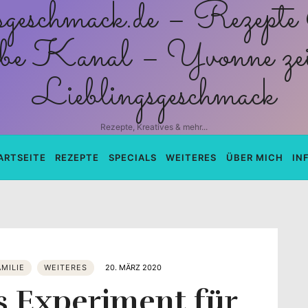
schmack.de
Rezepte, Kreatives & mehr...
ARTSEITE
REZEPTE
SPECIALS
WEITERES
ÜBER MICH
IN
AMILIE
WEITERES
20. MÄRZ 2020
s Experiment für