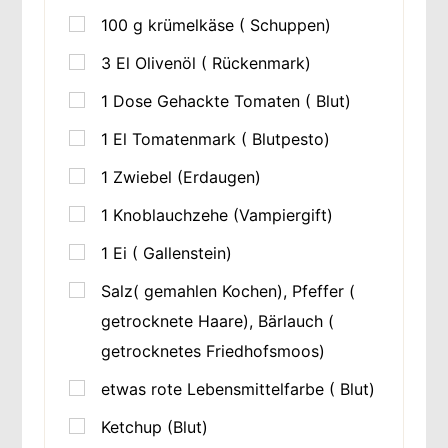
100
g
krümelkäse ( Schuppen)
3
El Olivenöl ( Rückenmark)
1
Dose Gehackte Tomaten ( Blut)
1
El Tomatenmark ( Blutpesto)
1
Zwiebel (Erdaugen)
1
Knoblauchzehe (Vampiergift)
1
Ei ( Gallenstein)
Salz( gemahlen Kochen), Pfeffer (
getrocknete Haare), Bärlauch (
getrocknetes Friedhofsmoos)
etwas rote Lebensmittelfarbe ( Blut)
Ketchup (Blut)