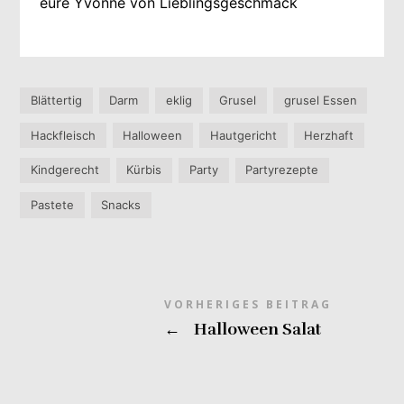
eure Yvonne von Lieblingsgeschmack
Blättertig
Darm
eklig
Grusel
grusel Essen
Hackfleisch
Halloween
Hautgericht
Herzhaft
Kindgerecht
Kürbis
Party
Partyrezepte
Pastete
Snacks
VORHERIGES BEITRAG
←
Halloween Salat