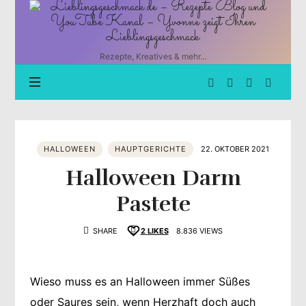
Lieblingsgeschmack.de
–
Rezepte
Blog
Rezepte, Kreatives & mehr...
und
YouTube
Kanal
–
Yvonne
zeigt
HALLOWEEN
HAUPTGERICHTE
22. OKTOBER 2021
Ihren
Lieblingsgeschmack
Halloween Darm
Pastete
SHARE
2
LIKES
8.836 VIEWS
Wieso muss es an Halloween immer Süßes
oder Saures sein, wenn Herzhaft doch auch