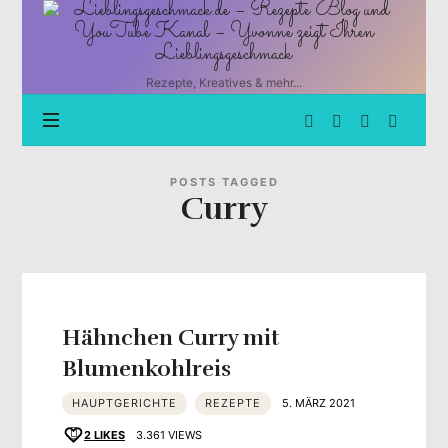
Lieblingsgeschmack.de
–
Rezepte
Blog
Rezepte, Kreatives & mehr...
und
YouTube
Kanal
–
Yvonne
POSTS TAGGED
Curry
zeigt
Ihren
Lieblingsgeschmack
Hähnchen Curry mit
Blumenkohlreis
HAUPTGERICHTE
REZEPTE
5. MÄRZ 2021
2
LIKES
3.361 VIEWS