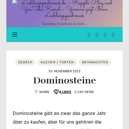
Lieblingsgeschmack.de
–
Rezepte
Blog
Rezepte, Kreatives & mehr...
und
YouTube
Kanal
–
Yvonne
zeigt
GEBÄCK
KUCHEN / TORTEN
WEIHNACHTEN
Ihren
Lieblingsgeschmack
25. NOVEMBER 2022
Dominosteine
SHARE
6
LIKES
2.230 VIEWS
Dominosteine gibt es zwar das ganze Jahr
über zu kaufen, aber für uns gehören die