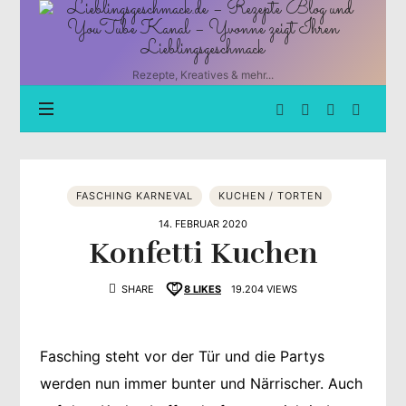
Lieblingsgeschmack.de
–
Rezepte
Blog
Rezepte, Kreatives & mehr...
und
YouTube
Kanal
–
Yvonne
zeigt
FASCHING KARNEVAL
KUCHEN / TORTEN
Ihren
Lieblingsgeschmack
14. FEBRUAR 2020
Konfetti Kuchen
SHARE
8
LIKES
19.204 VIEWS
Fasching steht vor der Tür und die Partys
werden nun immer bunter und Närrischer. Auch