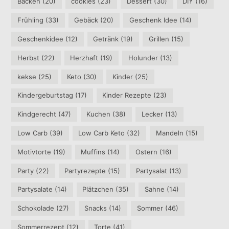
Backen
(20)
cookies
(23)
Dessert
(30)
DIY
(16)
Frühling
(33)
Gebäck
(20)
Geschenk Idee
(14)
Geschenkidee
(12)
Getränk
(19)
Grillen
(15)
Herbst
(22)
Herzhaft
(19)
Holunder
(13)
kekse
(25)
Keto
(30)
Kinder
(25)
Kindergeburtstag
(17)
Kinder Rezepte
(23)
Kindgerecht
(47)
Kuchen
(38)
Lecker
(13)
Low Carb
(39)
Low Carb Keto
(32)
Mandeln
(15)
Motivtorte
(19)
Muffins
(14)
Ostern
(16)
Party
(22)
Partyrezepte
(15)
Partysalat
(13)
Partysalate
(14)
Plätzchen
(35)
Sahne
(14)
Schokolade
(27)
Snacks
(14)
Sommer
(46)
Sommerrezept
(12)
Torte
(41)