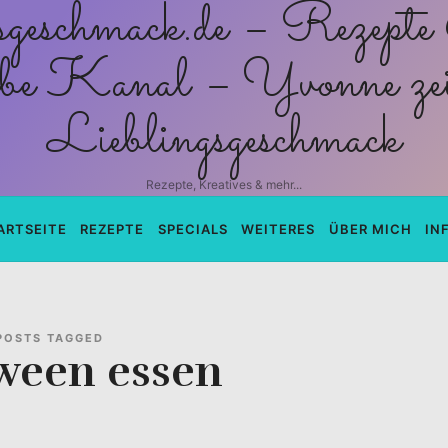
schmack.de
Rezepte, Kreatives & mehr...
ARTSEITE
REZEPTE
SPECIALS
WEITERES
ÜBER MICH
IN
POSTS TAGGED
ween essen