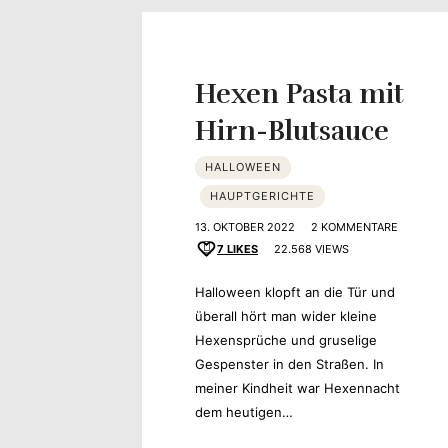
Yvonne
zeigt
Hexen Pasta mit
Ihren
Hirn-Blutsauce
Lieblingsge
HALLOWEEN
HAUPTGERICHTE
13. OKTOBER 2022
2 KOMMENTARE
7
LIKES
22.568 VIEWS
Halloween klopft an die Tür und
überall hört man wider kleine
Hexensprüche und gruselige
Gespenster in den Straßen. In
meiner Kindheit war Hexennacht
dem heutigen…