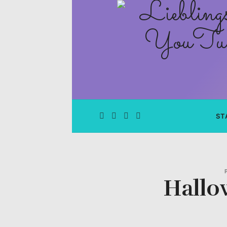
Lieblingsge
–
Rezepte
Blog
und
ST
YouTube
Kanal
Hallo
–