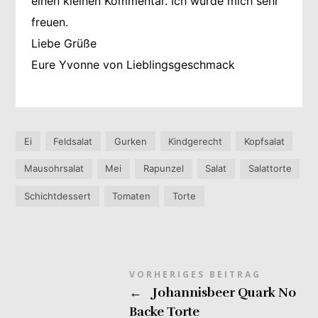
einen kleinen Kommentar. Ich würde mich sehr
freuen.
Liebe Grüße
Eure Yvonne von Lieblingsgeschmack
Ei
Feldsalat
Gurken
Kindgerecht
Kopfsalat
Mausohrsalat
Mei
Rapunzel
Salat
Salattorte
Schichtdessert
Tomaten
Torte
VORHERIGES BEITRAG
←
Johannisbeer Quark No
Backe Torte