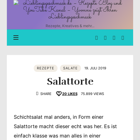
Lieblingsgeschmack.de
–
Rezepte
Blog
Rezepte, Kreatives & mehr...
und
YouTube
Kanal
–
Yvonne
zeigt
REZEPTE
SALATE
19. JULI 2019
Ihren
Lieblingsgeschmack
Salattorte
SHARE
20
LIKES
75.899 VIEWS
Schichtsalat mal anders, in Form einer
Salattorte macht dieser echt was her. Es ist
einfach klasse was man alles in einer