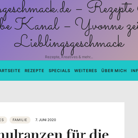
schmack.de
Rezepte, Kreatives & mehr...
ARTSEITE
REZEPTE
SPECIALS
WEITERES
ÜBER MICH
IN
ES
FAMILIE
7. JUNI 2020
hulranzen für die