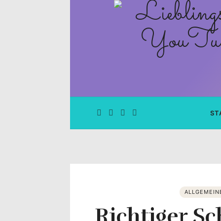
Lieblingsge
–
Rezepte
Blog
und
ST
YouTube
Kanal
–
ALLGEMEIN
Richtiger Sc