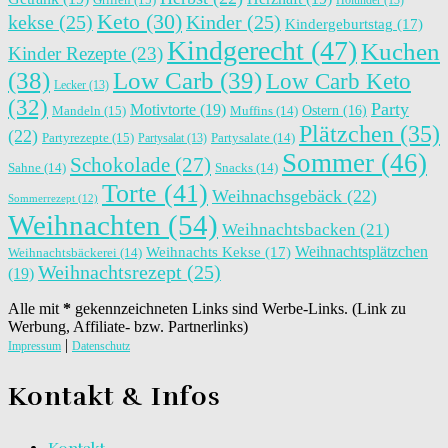
Keto
(30)
kekse
(25)
Kinder
(25)
Kindergeburtstag
(17)
Kindgerecht
(47)
Kuchen
Kinder Rezepte
(23)
(38)
Low Carb
(39)
Low Carb Keto
Lecker
(13)
(32)
Party
Motivtorte
(19)
Ostern
(16)
Mandeln
(15)
Muffins
(14)
Plätzchen
(35)
(22)
Partyrezepte
(15)
Partysalat
(13)
Partysalate
(14)
Sommer
(46)
Schokolade
(27)
Sahne
(14)
Snacks
(14)
Torte
(41)
Weihnachsgebäck
(22)
Sommerrezept
(12)
Weihnachten
(54)
Weihnachtsbacken
(21)
Weihnachtsplätzchen
Weihnachts Kekse
(17)
Weihnachtsbäckerei
(14)
Weihnachtsrezept
(25)
(19)
Alle mit
*
gekennzeichneten Links sind Werbe-Links. (Link zu
Werbung, Affiliate- bzw. Partnerlinks)
|
Impressum
Datenschutz
Kontakt & Infos