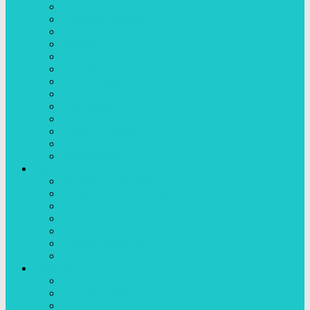
Kuchen / Torten
Cupcakes / Muffins
Cookies / Plätzchen
Gebäck
Dessert
Getränke
Snacks/ Fingerfood
Salate
Dips/ Soßen
Hauptgerichte
Suppen / Eintöpfe
Grillen
Selbstgemacht
Specials
Valentinstag Muttertag
Hochzeit/ Taufe/ Kommunion
Kindgerecht
Halloween
Weihnachten
Fasching Karneval
Ostern
Weiteres
Kinder Backkurse
Haus & Garten
Familie