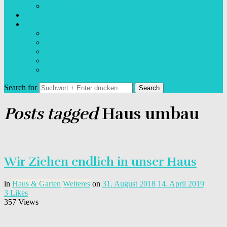
Bonny Blog
Über Mich
Infos
Kontakt
Impressum
Datenschutz
Kooperationen
Besucher-Rechte
Search for
Posts tagged
Haus umbau
Wir Ziehen endlich in unser Haus
in
Haus & Garten
Weiteres
on
31. August 2018
14. April 2019
3
Likes
357 Views