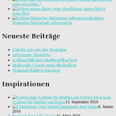
muss ich achten ?
Beikost starten Babys
erster Brei
Erdbeer-
Rhabarber-Marmelade selbsgemacht
Neueste Beiträge
Galette wie aus der Bretagne
gebrannte Mandeln
weihnachtlicher Maulwurfkuchen
Maibowle Classic und Alkoholfrei
Holunderblüten-Kuchen
Inspirationen
Unterwasser
Aufleger für Muffins und Kekse
13. September 2019
Champagner Senf Suppe
6. Januar
2016
Russisch Brot ABC Kekse
15. März 2019