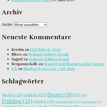
Archiv
Archiv
Neueste Kommentare
Kerstin
zu
Hot Wheels Torte
Biboo
zu
Holunderblüten Honig
Ingrid
zu
Holunderblüten Honig
Benjamin Kolb
zu
Mandel Apfelkuchen ohne Zucker
Ich
zu
Blaubeertorte Low Carb Keto
Schlagwörter
Dessert
(30)
cookies
(23)
Backen
(20)
DIY
(16)
Frühling
(33)
Gebäck
(20)
Geschenk Idee
(14)
Geschenkidee
(12)
Herbst
(22)
Getränk
(19)
Herzhaft
(19)
Grillen
(15)
Holunder
(13)