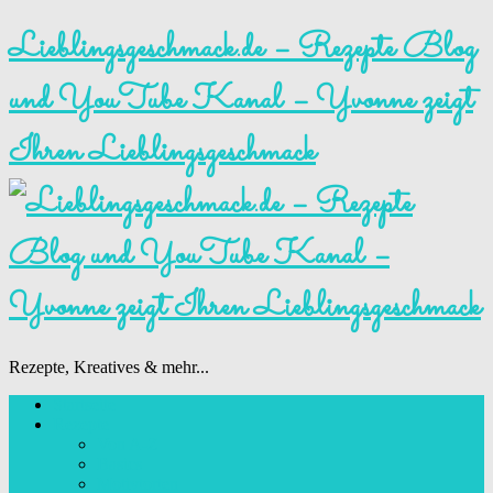
Lieblingsgeschmack.de – Rezepte Blog
und YouTube Kanal – Yvonne zeigt
Ihren Lieblingsgeschmack
Rezepte, Kreatives & mehr...
Startseite
Rezepte
Von A-Z
Basics
Motivtorten