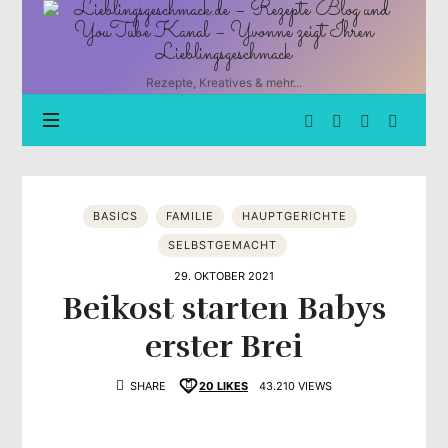
Lieblingsgeschmack.de
–
Rezepte
Blog
Rezepte, Kreatives & mehr...
und
YouTube
Kanal
–
Yvonne
zeigt
BASICS
FAMILIE
HAUPTGERICHTE
Ihren
Lieblingsgeschmack
SELBSTGEMACHT
29. OKTOBER 2021
Beikost starten Babys
erster Brei
SHARE
20
LIKES
43.210 VIEWS