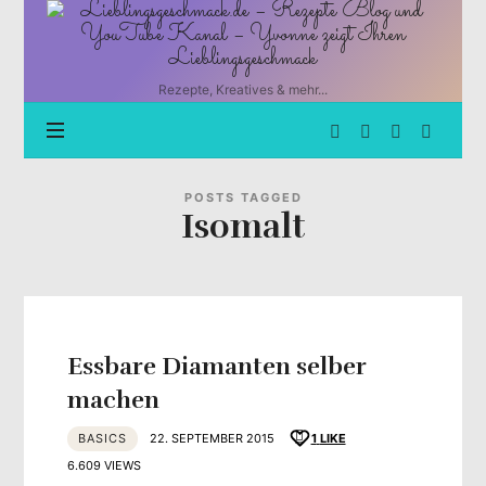
Lieblingsgeschmack.de
–
Rezepte
Blog
Rezepte, Kreatives & mehr...
und
YouTube
Kanal
–
Yvonne
POSTS TAGGED
Isomalt
zeigt
Ihren
Lieblingsgeschmack
Essbare Diamanten selber
machen
BASICS
22. SEPTEMBER 2015
1
LIKE
6.609 VIEWS