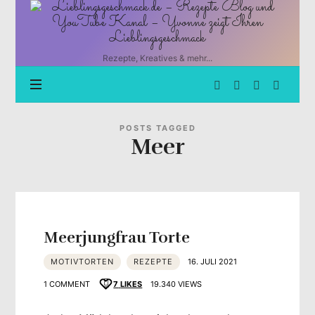
Lieblingsgeschmack.de
–
Rezepte
Blog
Rezepte, Kreatives & mehr...
und
YouTube
Kanal
–
Yvonne
POSTS TAGGED
Meer
zeigt
Ihren
Lieblingsgeschmack
Meerjungfrau Torte
MOTIVTORTEN
REZEPTE
16. JULI 2021
1 COMMENT
7
LIKES
19.340 VIEWS