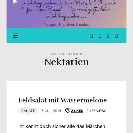
Lieblingsgeschmack.de
–
Rezepte
Blog
Rezepte, Kreatives & mehr...
und
YouTube
Kanal
–
Yvonne
POSTS TAGGED
Nektarien
zeigt
Ihren
Lieblingsgeschmack
Feldsalat mit Wassermelone
SALATE
6. JULI 2019
2
LIKES
2.472 VIEWS
Ihr kennt doch sicher alle das Märchen