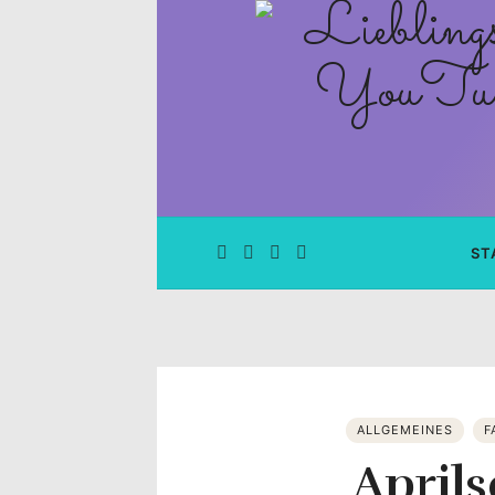
Lieblingsge
–
Rezepte
Blog
und
ST
YouTube
Kanal
–
ALLGEMEINES
F
April