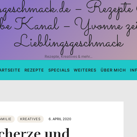
schmack.de
Rezepte, Kreatives & mehr...
ARTSEITE
REZEPTE
SPECIALS
WEITERES
ÜBER MICH
IN
AMILIE
KREATIVES
6. APRIL 2020
scherze und