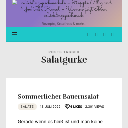
Lieblingsgeschmack.de
–
Rezepte
Blog
Rezepte, Kreatives & mehr...
und
YouTube
Kanal
–
Yvonne
POSTS TAGGED
Salatgurke
zeigt
Ihren
Lieblingsgeschmack
Sommerlicher Bauernsalat
SALATE
18. JULI 2022
6
LIKES
2.301 VIEWS
Gerade wenn es heiß ist und man keine