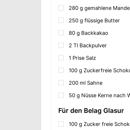
280
g
gemahlene Mande
250
g
flüssige Butter
80
g
Backkakao
2
Tl Backpulver
1
Prise Salz
100
g
Zuckerfreie Schok
200
ml
Sahne
50
g
Nüsse Kerne nach 
Für den Belag Glasur
100
g
Zucker freie Scho