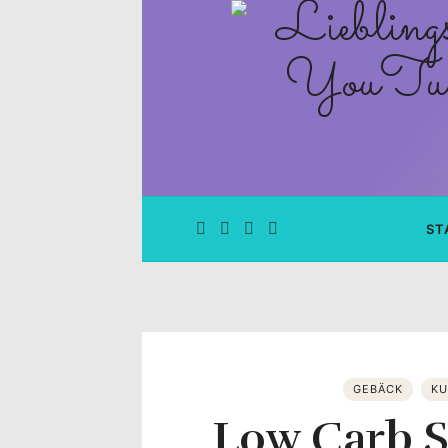
Lieblingsge
–
Rezepte
Blog
und
ST
YouTube
Kanal
–
GEBÄCK
KU
Low Carb 