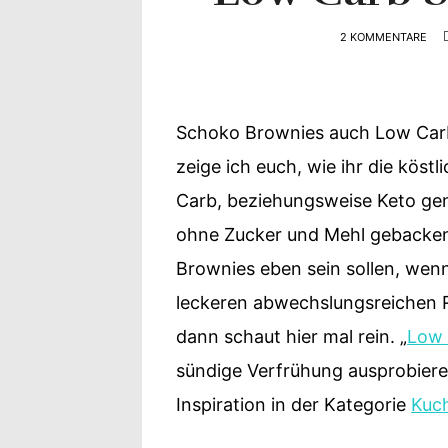
Yvonne
2 KOMMENTARE
zeigt
Ihren
Schoko Brownies auch Low Carb
Lieblingsge
zeige ich euch, wie ihr die kös
Carb, beziehungsweise Keto ge
ohne Zucker und Mehl gebacken.
Brownies eben sein sollen, wenn
leckeren abwechslungsreichen 
dann schaut hier mal rein. „
Low 
sündige Verfrühung ausprobieren
Inspiration in der Kategorie
Kuch