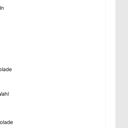
ln
olade
Wahl
kolade