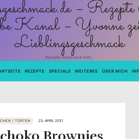
schmack.de
Rezepte, Kreatives & mehr...
ARTSEITE
REZEPTE
SPECIALS
WEITERES
ÜBER MICH
IN
CHEN / TORTEN
23. APRIL 2021
Schoko Brownies