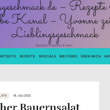
schmack.de
Rezepte, Kreatives & mehr...
ARTSEITE
REZEPTE
SPECIALS
WEITERES
ÜBER MICH
IN
LATE
18. JULI 2022
her Bauernsalat