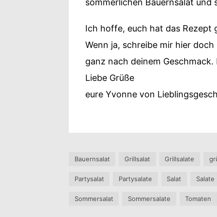
sommerlichen Bauernsalat und s
Ich hoffe, euch hat das Rezept g
Wenn ja, schreibe mir hier doc
ganz nach deinem Geschmack. I
Liebe Grüße
eure Yvonne von Lieblingsges
Bauernsalat
Grillsalat
Grillsalate
gr
Partysalat
Partysalate
Salat
Salate
Sommersalat
Sommersalate
Tomaten