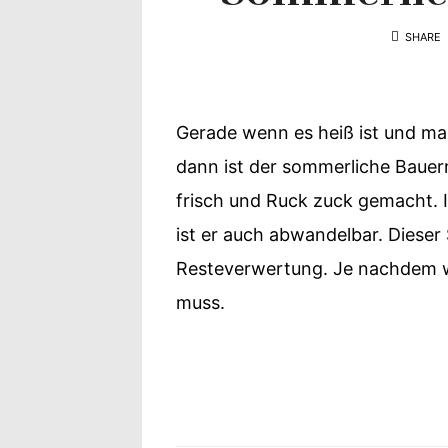
Yvonne
SHARE
zeigt
Ihren
Gerade wenn es heiß ist und ma
Lieblingsge
dann ist der sommerliche Bauerns
frisch und Ruck zuck gemacht. I
ist er auch abwandelbar. Dieser 
Resteverwertung. Je nachdem w
muss.