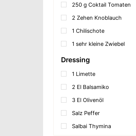
250
g
Coktail Tomaten
2
Zehen Knoblauch
1
Chilischote
1
sehr kleine Zwiebel
Dressing
1
Limette
2
El Balsamiko
3
El Olivenöl
Salz Peffer
Salbai Thymina