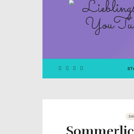
Lieblingsge
–
Rezepte
Blog
und
ST
YouTube
Kanal
–
SA
Sommerlic