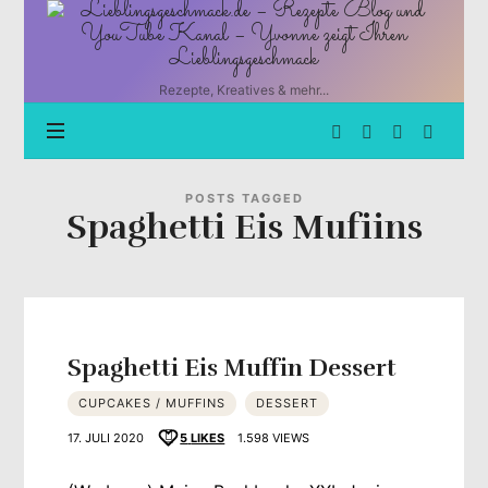
Lieblingsgeschmack.de
–
Rezepte
Blog
Rezepte, Kreatives & mehr...
und
YouTube
Kanal
–
Yvonne
POSTS TAGGED
Spaghetti Eis Mufiins
zeigt
Ihren
Lieblingsgeschmack
Spaghetti Eis Muffin Dessert
CUPCAKES / MUFFINS
DESSERT
17. JULI 2020
5
LIKES
1.598 VIEWS