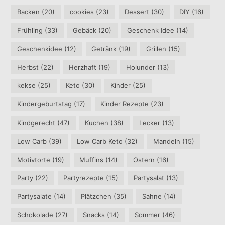
Backen
(20)
cookies
(23)
Dessert
(30)
DIY
(16)
Frühling
(33)
Gebäck
(20)
Geschenk Idee
(14)
Geschenkidee
(12)
Getränk
(19)
Grillen
(15)
Herbst
(22)
Herzhaft
(19)
Holunder
(13)
kekse
(25)
Keto
(30)
Kinder
(25)
Kindergeburtstag
(17)
Kinder Rezepte
(23)
Kindgerecht
(47)
Kuchen
(38)
Lecker
(13)
Low Carb
(39)
Low Carb Keto
(32)
Mandeln
(15)
Motivtorte
(19)
Muffins
(14)
Ostern
(16)
Party
(22)
Partyrezepte
(15)
Partysalat
(13)
Partysalate
(14)
Plätzchen
(35)
Sahne
(14)
Schokolade
(27)
Snacks
(14)
Sommer
(46)