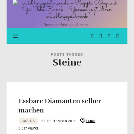
Lieblingsgeschmack.de
–
Rezepte
Blog
Rezepte, Kreatives & mehr...
und
YouTube
Kanal
–
Yvonne
POSTS TAGGED
Steine
zeigt
Ihren
Lieblingsgeschmack
Essbare Diamanten selber
machen
BASICS
22. SEPTEMBER 2015
1
LIKE
6.617 VIEWS