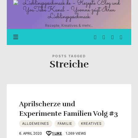
Lieblingsgeschmack.de
–
Rezepte
Blog
Rezepte, Kreatives & mehr...
und
YouTube
Kanal
–
Yvonne
POSTS TAGGED
Streiche
zeigt
Ihren
Lieblingsgeschmack
Aprilscherze und
Experimente Familien Volg #3
ALLGEMEINES
FAMILIE
KREATIVES
6. APRIL 2020
1
LIKE
1.269 VIEWS