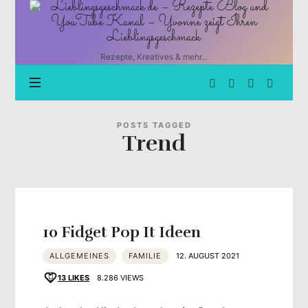
Lieblingsgeschmack.de
–
Rezepte
Blog
Rezepte, Kreatives & mehr...
und
YouTube
Kanal
–
Yvonne
POSTS TAGGED
Trend
zeigt
Ihren
Lieblingsgeschmack
10 Fidget Pop It Ideen
ALLGEMEINES
FAMILIE
12. AUGUST 2021
13
LIKES
8.286 VIEWS