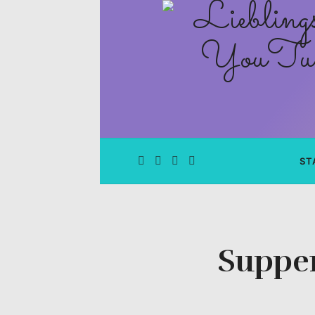
Lieblingsge
–
Rezepte
Blog
und
ST
YouTube
Kanal
Suppen
–