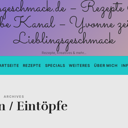
schmack.de
Rezepte, Kreatives & mehr...
ARTSEITE
REZEPTE
SPECIALS
WEITERES
ÜBER MICH
IN
ARCHIVES
 / Eintöpfe