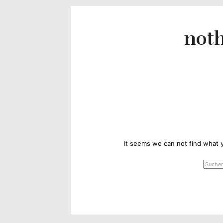
Yvonne
zeigt
noth
Ihren
Lieblingsge
It seems we can not find what y
SUCH
NACH: