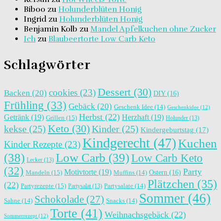
Biboo
zu
Holunderblüten Honig
Ingrid
zu
Holunderblüten Honig
Benjamin Kolb
zu
Mandel Apfelkuchen ohne Zucker
Ich
zu
Blaubeertorte Low Carb Keto
Schlagwörter
Dessert
(30)
cookies
(23)
Backen
(20)
DIY
(16)
Frühling
(33)
Gebäck
(20)
Geschenk Idee
(14)
Geschenkidee
(12)
Herbst
(22)
Getränk
(19)
Herzhaft
(19)
Grillen
(15)
Holunder
(13)
Keto
(30)
kekse
(25)
Kinder
(25)
Kindergeburtstag
(17)
Kindgerecht
(47)
Kuchen
Kinder Rezepte
(23)
(38)
Low Carb
(39)
Low Carb Keto
Lecker
(13)
(32)
Party
Motivtorte
(19)
Ostern
(16)
Mandeln
(15)
Muffins
(14)
Plätzchen
(35)
(22)
Partyrezepte
(15)
Partysalat
(13)
Partysalate
(14)
Sommer
(46)
Schokolade
(27)
Sahne
(14)
Snacks
(14)
Torte
(41)
Weihnachsgebäck
(22)
Sommerrezept
(12)