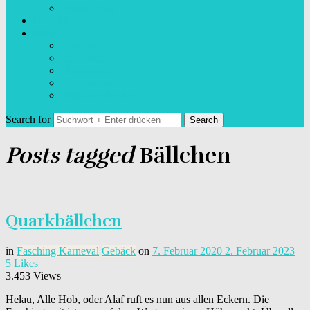
Bonny Blog
Über Mich
Infos
Kontakt
Impressum
Datenschutz
Kooperationen
Besucher-Rechte
Search for
Posts tagged
Bällchen
Quarkbällchen
in
Fasching Karneval
Gebäck
on
7. Februar 2020
2. Februar 2023
5
Likes
3.453 Views
Helau, Alle Hob, oder Alaf ruft es nun aus allen Eckern. Die