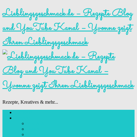
Lieblingsgeschmack.de – Rezepte Blog
und YouTube Kanal – Yvonne zeigt
Ihren Lieblingsgeschmack
Rezepte, Kreatives & mehr...
Startseite
Rezepte
Von A-Z
Basics
Motivtorten