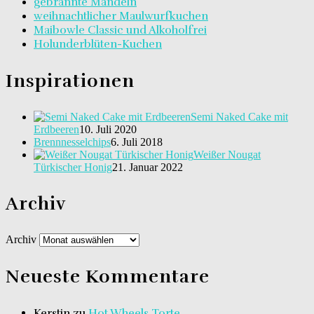
gebrannte Mandeln
weihnachtlicher Maulwurfkuchen
Maibowle Classic und Alkoholfrei
Holunderblüten-Kuchen
Inspirationen
Semi Naked Cake mit
Erdbeeren
10. Juli 2020
Brennnesselchips
6. Juli 2018
Weißer Nougat
Türkischer Honig
21. Januar 2022
Archiv
Archiv
Neueste Kommentare
Kerstin
zu
Hot Wheels Torte