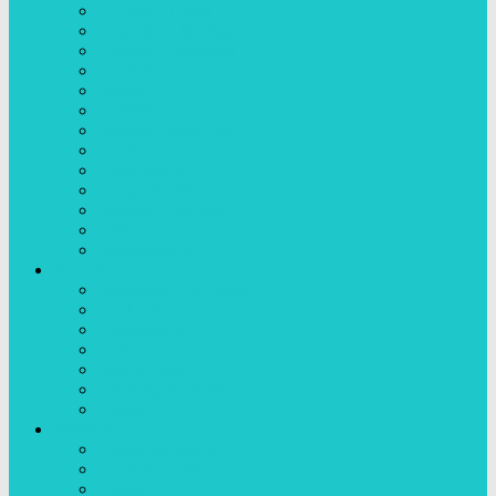
Kuchen / Torten
Cupcakes / Muffins
Cookies / Plätzchen
Gebäck
Dessert
Getränke
Snacks/ Fingerfood
Salate
Dips/ Soßen
Hauptgerichte
Suppen / Eintöpfe
Grillen
Selbstgemacht
Specials
Valentinstag Muttertag
Hochzeit/ Taufe/ Kommunion
Kindgerecht
Halloween
Weihnachten
Fasching Karneval
Ostern
Weiteres
Kinder Backkurse
Haus & Garten
Familie