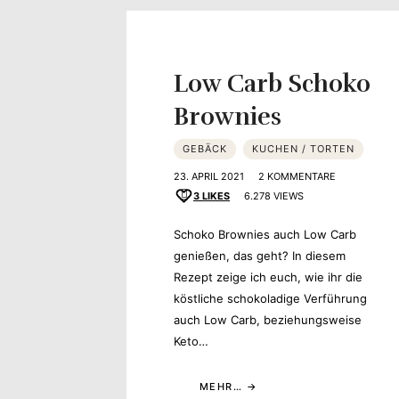
Yvonne
zeigt
Low Carb Schoko
Ihren
Brownies
Lieblingsge
GEBÄCK
KUCHEN / TORTEN
23. APRIL 2021
2 KOMMENTARE
3
LIKES
6.278 VIEWS
Schoko Brownies auch Low Carb
genießen, das geht? In diesem
Rezept zeige ich euch, wie ihr die
köstliche schokoladige Verführung
auch Low Carb, beziehungsweise
Keto…
MEHR…