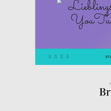
Lieblingsge
–
Rezepte
Blog
und
ST
YouTube
Kanal
B
–