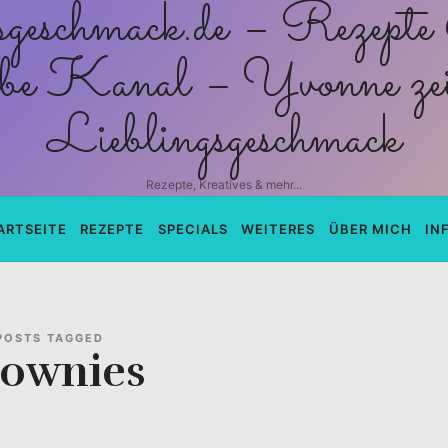
schmack.de
Rezepte, Kreatives & mehr...
ARTSEITE
REZEPTE
SPECIALS
WEITERES
ÜBER MICH
IN
POSTS TAGGED
rownies