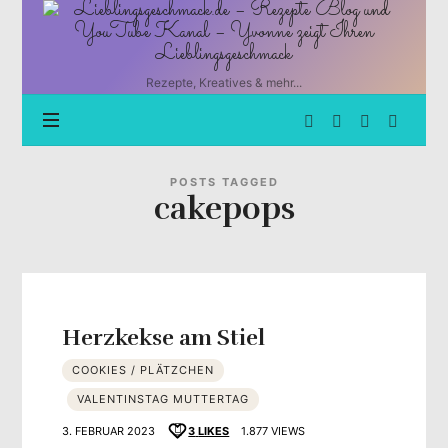
Lieblingsgeschmack.de
–
Rezepte
Blog
Rezepte, Kreatives & mehr...
und
YouTube
Kanal
–
Yvonne
POSTS TAGGED
cakepops
zeigt
Ihren
Lieblingsgeschmack
Herzkekse am Stiel
COOKIES / PLÄTZCHEN
VALENTINSTAG MUTTERTAG
3. FEBRUAR 2023
3
LIKES
1.877 VIEWS