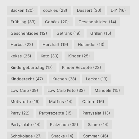
Backen
(20)
cookies
(23)
Dessert
(30)
DIY
(16)
Frühling
(33)
Gebäck
(20)
Geschenk Idee
(14)
Geschenkidee
(12)
Getränk
(19)
Grillen
(15)
Herbst
(22)
Herzhaft
(19)
Holunder
(13)
kekse
(25)
Keto
(30)
Kinder
(25)
Kindergeburtstag
(17)
Kinder Rezepte
(23)
Kindgerecht
(47)
Kuchen
(38)
Lecker
(13)
Low Carb
(39)
Low Carb Keto
(32)
Mandeln
(15)
Motivtorte
(19)
Muffins
(14)
Ostern
(16)
Party
(22)
Partyrezepte
(15)
Partysalat
(13)
Partysalate
(14)
Plätzchen
(35)
Sahne
(14)
Schokolade
(27)
Snacks
(14)
Sommer
(46)