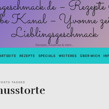
schmack.de
Rezepte, Kreatives & mehr...
ARTSEITE
REZEPTE
SPECIALS
WEITERES
ÜBER MICH
IN
POSTS TAGGED
nusstorte