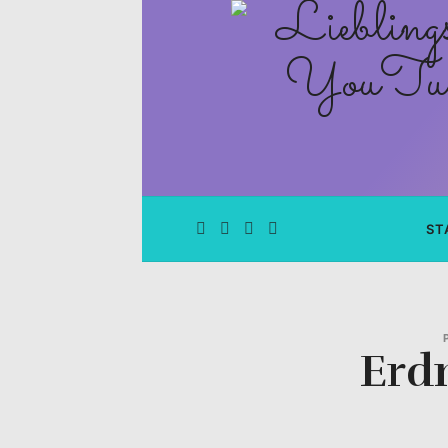
Lieblingsge
–
Rezepte
Blog
und
ST
YouTube
Kanal
Erd
–