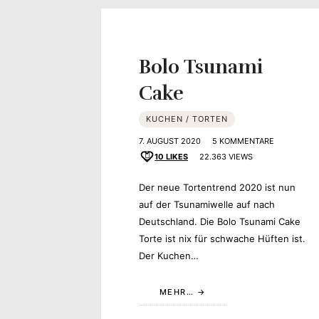
Yvonne
zeigt
Bolo Tsunami
Ihren
Cake
Lieblingsge
KUCHEN / TORTEN
7. AUGUST 2020
5 KOMMENTARE
10
LIKES
22.363 VIEWS
Der neue Tortentrend 2020 ist nun
auf der Tsunamiwelle auf nach
Deutschland. Die Bolo Tsunami Cake
Torte ist nix für schwache Hüften ist.
Der Kuchen…
MEHR…