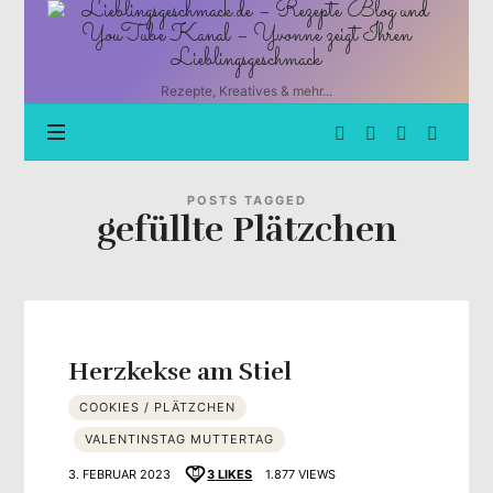
Lieblingsgeschmack.de
–
Rezepte
Blog
Rezepte, Kreatives & mehr...
und
YouTube
Kanal
–
Yvonne
POSTS TAGGED
gefüllte Plätzchen
zeigt
Ihren
Lieblingsgeschmack
Herzkekse am Stiel
COOKIES / PLÄTZCHEN
VALENTINSTAG MUTTERTAG
3. FEBRUAR 2023
3
LIKES
1.877 VIEWS