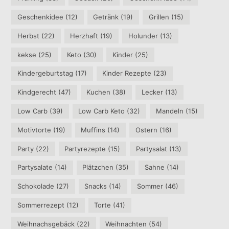
Geschenkidee
(12)
Getränk
(19)
Grillen
(15)
Herbst
(22)
Herzhaft
(19)
Holunder
(13)
kekse
(25)
Keto
(30)
Kinder
(25)
Kindergeburtstag
(17)
Kinder Rezepte
(23)
Kindgerecht
(47)
Kuchen
(38)
Lecker
(13)
Low Carb
(39)
Low Carb Keto
(32)
Mandeln
(15)
Motivtorte
(19)
Muffins
(14)
Ostern
(16)
Party
(22)
Partyrezepte
(15)
Partysalat
(13)
Partysalate
(14)
Plätzchen
(35)
Sahne
(14)
Schokolade
(27)
Snacks
(14)
Sommer
(46)
Sommerrezept
(12)
Torte
(41)
Weihnachsgebäck
(22)
Weihnachten
(54)