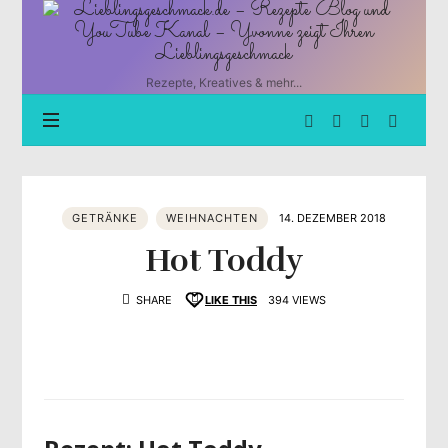
Lieblingsgeschmack.de
–
Rezepte
Blog
Rezepte, Kreatives & mehr...
und
YouTube
Kanal
–
Yvonne
zeigt
GETRÄNKE
WEIHNACHTEN
14. DEZEMBER 2018
Ihren
Lieblingsgeschmack
Hot Toddy
SHARE
LIKE THIS
394 VIEWS