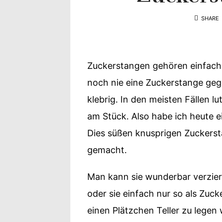
Yvonne
SHARE
zeigt
Ihren
Zuckerstangen gehören einfach 
Lieblingsge
noch nie eine Zuckerstange gege
klebrig. In den meisten Fällen 
am Stück. Also habe ich heute 
Dies süßen knusprigen Zuckers
gemacht.
Man kann sie wunderbar verzier
oder sie einfach nur so als Zuck
einen Plätzchen Teller zu lege