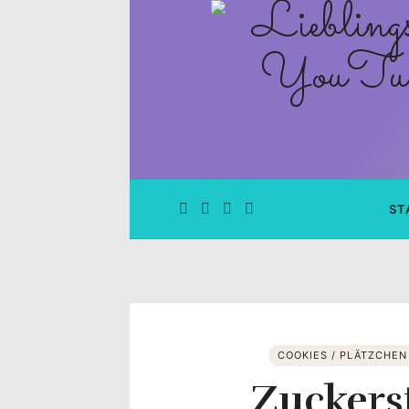
Lieblingsge
–
Rezepte
Blog
und
ST
YouTube
Kanal
–
COOKIES / PLÄTZCHEN
Zuckers