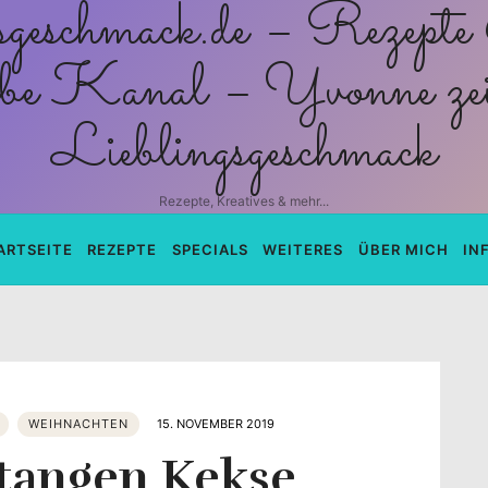
schmack.de
Rezepte, Kreatives & mehr...
ARTSEITE
REZEPTE
SPECIALS
WEITERES
ÜBER MICH
IN
WEIHNACHTEN
15. NOVEMBER 2019
tangen Kekse