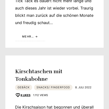
Tick Tack es dauert nicht mehr lange und
auch dieses Jahr ist wieder vorbei. Traurig
blickt man zurück auf die schönen Monate
und freudig schaut…
MEHR…
Kirschtaschen mit
Tonkabohne
GEBÄCK
SNACKS/ FINGERFOOD
8. JULI 2022
4
LIKES
1.112 VIEWS
Die Kirschsaison hat begonnen und überall