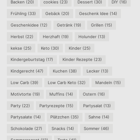
Backen
(20)
cookies
(23)
Dessert
(30)
DIY
(16)
Frühling
(33)
Gebäck
(20)
Geschenk Idee
(14)
Geschenkidee
(12)
Getränk
(19)
Grillen
(15)
Herbst
(22)
Herzhaft
(19)
Holunder
(13)
kekse
(25)
Keto
(30)
Kinder
(25)
Kindergeburtstag
(17)
Kinder Rezepte
(23)
Kindgerecht
(47)
Kuchen
(38)
Lecker
(13)
Low Carb
(39)
Low Carb Keto
(32)
Mandeln
(15)
Motivtorte
(19)
Muffins
(14)
Ostern
(16)
Party
(22)
Partyrezepte
(15)
Partysalat
(13)
Partysalate
(14)
Plätzchen
(35)
Sahne
(14)
Schokolade
(27)
Snacks
(14)
Sommer
(46)