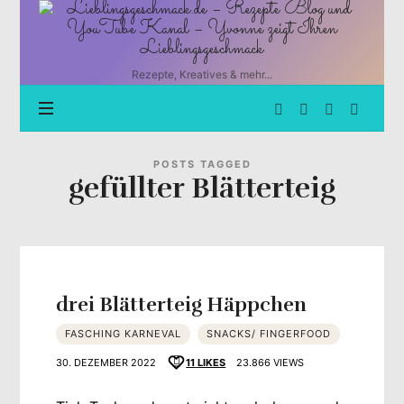
Lieblingsgeschmack.de
–
Rezepte
Blog
Rezepte, Kreatives & mehr...
und
YouTube
Kanal
–
Yvonne
POSTS TAGGED
gefüllter Blätterteig
zeigt
Ihren
Lieblingsgeschmack
drei Blätterteig Häppchen
FASCHING KARNEVAL
SNACKS/ FINGERFOOD
30. DEZEMBER 2022
11
LIKES
23.866 VIEWS