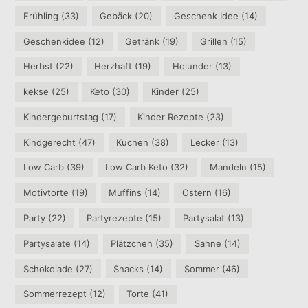
Frühling
(33)
Gebäck
(20)
Geschenk Idee
(14)
Geschenkidee
(12)
Getränk
(19)
Grillen
(15)
Herbst
(22)
Herzhaft
(19)
Holunder
(13)
kekse
(25)
Keto
(30)
Kinder
(25)
Kindergeburtstag
(17)
Kinder Rezepte
(23)
Kindgerecht
(47)
Kuchen
(38)
Lecker
(13)
Low Carb
(39)
Low Carb Keto
(32)
Mandeln
(15)
Motivtorte
(19)
Muffins
(14)
Ostern
(16)
Party
(22)
Partyrezepte
(15)
Partysalat
(13)
Partysalate
(14)
Plätzchen
(35)
Sahne
(14)
Schokolade
(27)
Snacks
(14)
Sommer
(46)
Sommerrezept
(12)
Torte
(41)