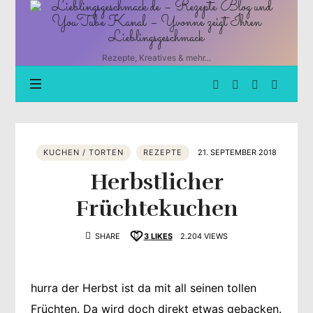
Lieblingsgeschmack.de
–
Rezepte
Blog
Rezepte, Kreatives & mehr...
und
YouTube
Kanal
–
Yvonne
zeigt
KUCHEN / TORTEN
REZEPTE
21. SEPTEMBER 2018
Ihren
Lieblingsgeschmack
Herbstlicher
Früchtekuchen
SHARE
3
LIKES
2.204 VIEWS
hurra der Herbst ist da mit all seinen tollen
Früchten. Da wird doch direkt etwas gebacken.