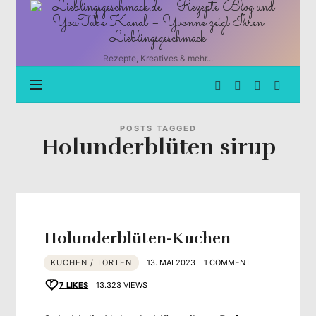
Lieblingsgeschmack.de
–
Rezepte
Blog
Rezepte, Kreatives & mehr...
und
YouTube
Kanal
–
Yvonne
POSTS TAGGED
Holunderblüten sirup
zeigt
Ihren
Lieblingsgeschmack
Holunderblüten-Kuchen
KUCHEN / TORTEN
13. MAI 2023
1 COMMENT
7
LIKES
13.323 VIEWS