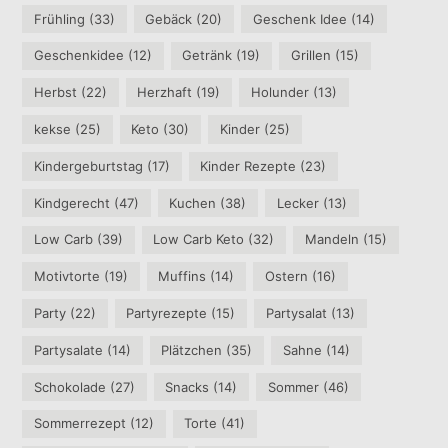
Frühling
(33)
Gebäck
(20)
Geschenk Idee
(14)
Geschenkidee
(12)
Getränk
(19)
Grillen
(15)
Herbst
(22)
Herzhaft
(19)
Holunder
(13)
kekse
(25)
Keto
(30)
Kinder
(25)
Kindergeburtstag
(17)
Kinder Rezepte
(23)
Kindgerecht
(47)
Kuchen
(38)
Lecker
(13)
Low Carb
(39)
Low Carb Keto
(32)
Mandeln
(15)
Motivtorte
(19)
Muffins
(14)
Ostern
(16)
Party
(22)
Partyrezepte
(15)
Partysalat
(13)
Partysalate
(14)
Plätzchen
(35)
Sahne
(14)
Schokolade
(27)
Snacks
(14)
Sommer
(46)
Sommerrezept
(12)
Torte
(41)