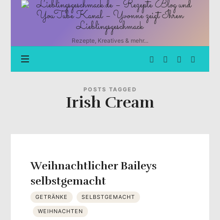
Lieblingsgeschmack.de
–
Rezepte
Blog
Rezepte, Kreatives & mehr...
und
YouTube
Kanal
–
Yvonne
POSTS TAGGED
Irish Cream
zeigt
Ihren
Lieblingsgeschmack
Weihnachtlicher Baileys
selbstgemacht
GETRÄNKE
SELBSTGEMACHT
WEIHNACHTEN